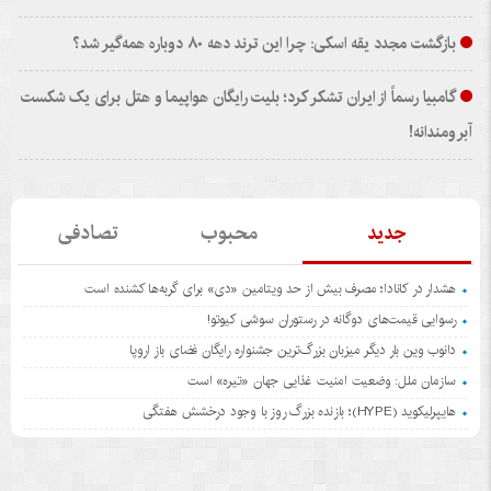
بازگشت مجدد یقه اسکی: چرا این ترند دهه ۸۰ دوباره همه‌گیر شد؟
گامبیا رسماً از ایران تشکر کرد؛ بلیت رایگان هواپیما و هتل برای یک شکست
آبرومندانه!
جدید
محبوب
تصادفی
هشدار در کانادا؛ مصرف بیش از حد ویتامین «دی» برای گربه‌ها کشنده است
رسوایی قیمت‌های دوگانه در رستوران سوشی کیوتو!
دانوب وین بار دیگر میزبان بزرگ‌ترین جشنواره رایگان فضای باز اروپا
سازمان ملل: وضعیت امنیت غذایی جهان «تیره» است
هایپرلیکوید (HYPE)؛ بازنده بزرگ روز با وجود درخشش هفتگی