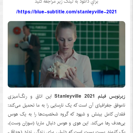
براي دانلود به لينک زير مراجعه کنيد
https://blue-subtitle.com/stanleyville-2021/
زیرنویس فیلم Stanleyville 2021
این اتاق و رنگ‌آمیزی
ناموفق جغرافیای آن است که یک نارسایی را به ما تحمیل می‌کند:
فقدان کامل بینش و شهود که گروه شخصیت‌ها را به یک هوس
بی‌هدف رها می‌کند. این هوی و هوس دنبال ماریا (سوزان وست)،
یک کارمند پست پست است که دلیلی برای زندگی ندارد (حداقل،